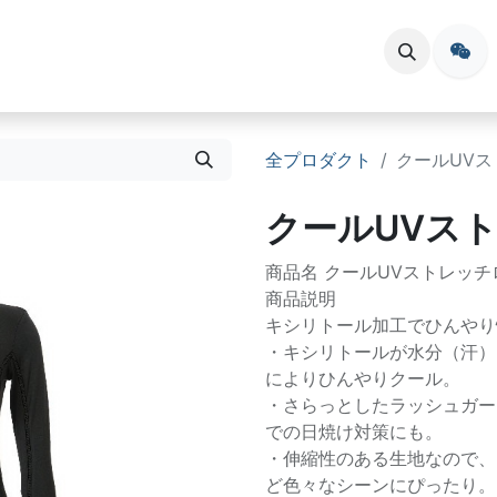
会員登録
お問い合わせ
イベント
全プロダクト
クールUVス
クールUVス
商品名 クールUVストレッチ
商品説明
キシリトール加工でひんやり
・キシリトールが水分（汗）
によりひんやりクール。
・さらっとしたラッシュガー
での日焼け対策にも。
・伸縮性のある生地なので、
ど色々なシーンにぴったり。