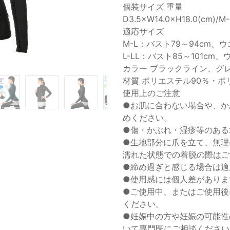
個装サイズ 重量
D3.5×W14.0×H18.0(cm)/M
適応サイズ
M-L：バスト79～94cm、ウ
L-LL：バスト85～101cm、
カラー ブラックライン、グ
材質 ポリエステル90％・ポ
使用上のご注意
●お肌に合わない場合や、か
めください。
●傷・かぶれ・湿疹等のある
●生地部分に爪を立て、無理
濡れた状態での着脱の際はご
●締め過ぎと感じる場合は適
●使用感には個人差がありま
●ご使用中、またはご使用後
ください。
●妊娠中の方や妊娠の可能性
いて専門医にご相談ください