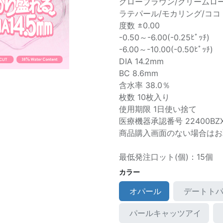
グローブラウン/クリームロ
ラテパール/モカリング/ココ
度数 ±0.00
-0.50～-6.00(-0.25ﾋﾟｯﾁ)
-6.00～-10.00(-0.50ﾋﾟｯﾁ)
DIA 14.2mm
BC 8.6mm
含水率 38.0％
枚数 10枚入り
使用期限 1日使い捨て
医療機器承認番号 22400BZX
商品購入画面のない場合はお
最低発注口ット(個)：15個
カラー
オパール
デートト
パールキャッツアイ