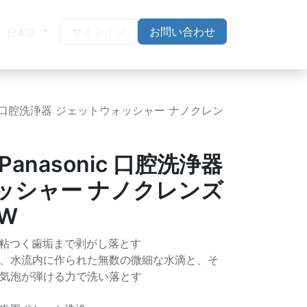
サインイン
お問い合わせ
日本語
ic 口腔洗浄器 ジェットウォッシャー ナノクレン
anasonic 口腔洗浄器
ッシャー ナノクレンズ
-W
粘つく歯垢まで剥がし落とす
、水流内に作られた無数の微細な水滴と、そ
気泡が弾ける力で洗い落とす