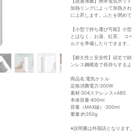
【急速沸騰】携帯電気ポット
加熱リングによって加熱され
に上昇します。ふたを閉めて
【小型で持ち運び可能】小型
とはなく、お湯、紅茶、 コ
ルクを準備したりできます。
【耐久性と安全性】頑丈で錆
ンレス鋼構造で長持ちするよ
商品名:電気ケトル
定格消費電力:300W
素材:304ステレンス+ABS
本体容量:400ml
容量（MAX線）:300ml
重量:約350g
※説明書は外国語となります