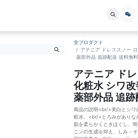
会員登録
お問い合わせ
イベント
全プロダクト
アテニア ドレススノー ロー
薬部外品 追跡配送 送料無
アテニア ド
化粧水 シワ改善
薬部外品 追跡
商品の説明<br/>美白と
粧水。<br/>とろみがあり
肌を柔らかくときほぐし、明
ニンの生成を抑え、しみ・そばか