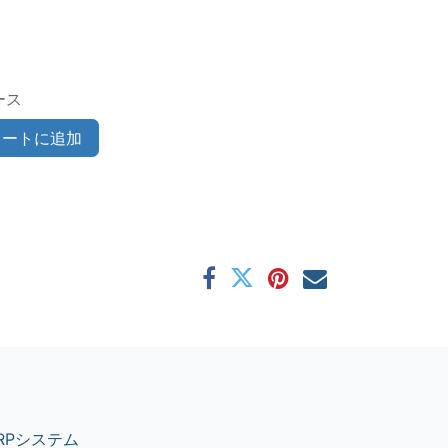
ース
ートに追加
 ERPシステム