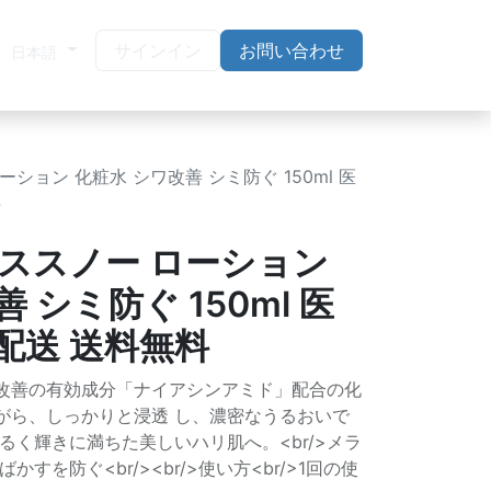
サインイン
お問い合わせ
日本語
ション 化粧水 シワ改善 シミ防ぐ 150ml 医
料
レススノー ローション
 シミ防ぐ 150ml 医
配送 送料無料
シワ改善の有効成分「ナイアシンアミド」配合の化
ながら、しっかりと浸透 し、濃密なうるおいで
るく輝きに満ちた美しいハリ肌へ。<br/>メラ
すを防ぐ<br/><br/>使い方<br/>1回の使